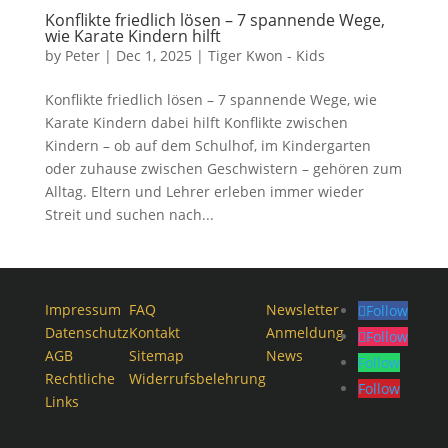
Konflikte friedlich lösen – 7 spannende Wege,
wie Karate Kindern hilft
by
Peter
|
Dec 1, 2025
|
Tiger Kwon - Kids
Konflikte friedlich lösen – 7 spannende Wege, wie
Karate Kindern dabei hilft Konflikte zwischen
Kindern – ob auf dem Schulhof, im Kindergarten
oder zuhause zwischen Geschwistern – gehören zum
Alltag. Eltern und Lehrer erleben immer wieder
Streit und suchen nach...
Impressum
FAQ
Newsletter
Follow
Datenschutz
Kontakt
Anmeldung
Follow
AGB
Sitemap
News
Follow
Rechtliche
Widerrufsbelehrung
Follow
Links