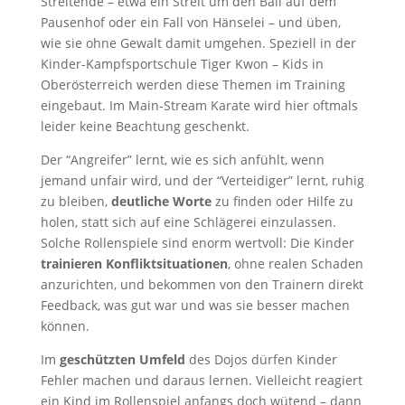
Streitende – etwa ein Streit um den Ball auf dem
Pausenhof oder ein Fall von Hänselei – und üben,
wie sie ohne Gewalt damit umgehen. Speziell in der
Kinder-Kampfsportschule Tiger Kwon – Kids in
Oberösterreich werden diese Themen im Training
eingebaut. Im Main-Stream Karate wird hier oftmals
leider keine Beachtung geschenkt.
Der “Angreifer” lernt, wie es sich anfühlt, wenn
jemand unfair wird, und der “Verteidiger” lernt, ruhig
zu bleiben,
deutliche Worte
zu finden oder Hilfe zu
holen, statt sich auf eine Schlägerei einzulassen.
Solche Rollenspiele sind enorm wertvoll: Die Kinder
trainieren Konfliktsituationen
, ohne realen Schaden
anzurichten, und bekommen von den Trainern direkt
Feedback, was gut war und was sie besser machen
können.
Im
geschützten Umfeld
des Dojos dürfen Kinder
Fehler machen und daraus lernen. Vielleicht reagiert
ein Kind im Rollenspiel anfangs doch wütend – dann