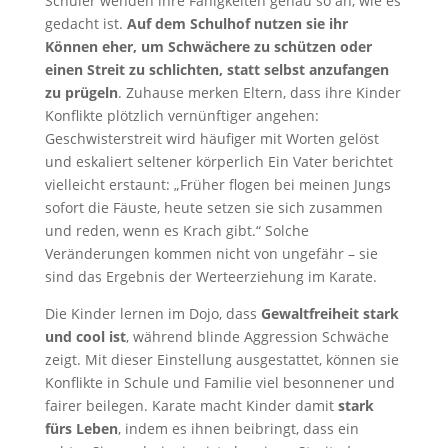
Schüler wenden ihre Fähigkeiten genau so an, wie es
gedacht ist.
Auf dem Schulhof nutzen sie ihr
Können eher, um Schwächere zu schützen oder
einen Streit zu schlichten, statt selbst anzufangen
zu prügeln
. Zuhause merken Eltern, dass ihre Kinder
Konflikte plötzlich vernünftiger angehen:
Geschwisterstreit wird häufiger mit Worten gelöst
und eskaliert seltener körperlich Ein Vater berichtet
vielleicht erstaunt: „Früher flogen bei meinen Jungs
sofort die Fäuste, heute setzen sie sich zusammen
und reden, wenn es Krach gibt.“ Solche
Veränderungen kommen nicht von ungefähr – sie
sind das Ergebnis der Werteerziehung im Karate.
Die Kinder lernen im Dojo, dass
Gewaltfreiheit stark
und cool ist
, während blinde Aggression Schwäche
zeigt. Mit dieser Einstellung ausgestattet, können sie
Konflikte in Schule und Familie viel besonnener und
fairer beilegen. Karate macht Kinder damit
stark
fürs Leben
, indem es ihnen beibringt, dass ein