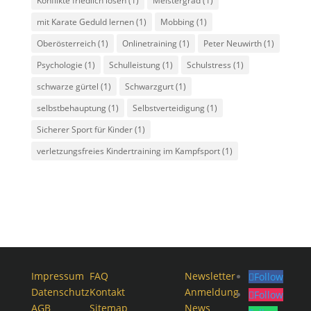
Konflikte friedlich lösen
(1)
Meistergrad
(1)
mit Karate Geduld lernen
(1)
Mobbing
(1)
Oberösterreich
(1)
Onlinetraining
(1)
Peter Neuwirth
(1)
Psychologie
(1)
Schulleistung
(1)
Schulstress
(1)
schwarze gürtel
(1)
Schwarzgurt
(1)
selbstbehauptung
(1)
Selbstverteidigung
(1)
Sicherer Sport für Kinder
(1)
verletzungsfreies Kindertraining im Kampfsport
(1)
Impressum
FAQ
Newsletter
Follow
Datenschutz
Kontakt
Anmeldung
Follow
AGB
Sitemap
News