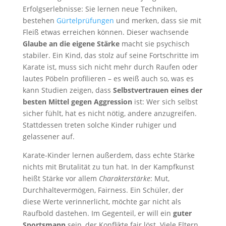
Erfolgserlebnisse: Sie lernen neue Techniken,
bestehen
Gürtelprüfungen
und merken, dass sie mit
Fleiß etwas erreichen können. Dieser wachsende
Glaube an die eigene Stärke
macht sie psychisch
stabiler. Ein Kind, das stolz auf seine Fortschritte im
Karate ist, muss sich nicht mehr durch Raufen oder
lautes Pöbeln profilieren – es weiß auch so, was es
kann Studien zeigen, dass
Selbstvertrauen eines der
besten Mittel gegen Aggression
ist: Wer sich selbst
sicher fühlt, hat es nicht nötig, andere anzugreifen.
Stattdessen treten solche Kinder ruhiger und
gelassener auf.
Karate-Kinder lernen außerdem, dass echte Stärke
nichts mit Brutalität zu tun hat. In der Kampfkunst
heißt Stärke vor allem
Charakterstärke
: Mut,
Durchhaltevermögen, Fairness. Ein Schüler, der
diese Werte verinnerlicht, möchte gar nicht als
Raufbold dastehen. Im Gegenteil, er will ein
guter
Sportsmann
sein, der Konflikte fair löst. Viele Eltern