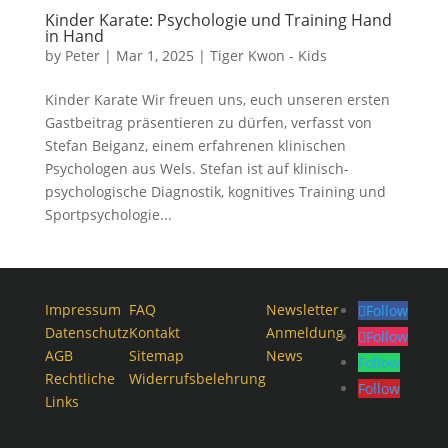
Kinder Karate: Psychologie und Training Hand
in Hand
by
Peter
|
Mar 1, 2025
|
Tiger Kwon - Kids
Kinder Karate Wir freuen uns, euch unseren ersten
Gastbeitrag präsentieren zu dürfen, verfasst von
Stefan Beiganz, einem erfahrenen klinischen
Psychologen aus Wels. Stefan ist auf klinisch-
psychologische Diagnostik, kognitives Training und
Sportpsychologie...
Impressum
FAQ
Newsletter
Follow
Datenschutz
Kontakt
Anmeldung
Follow
AGB
Sitemap
News
Follow
Rechtliche
Widerrufsbelehrung
Follow
Links